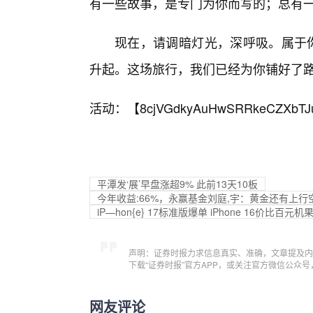
有一些故事，是专门为你而写的；总有
现在，请调暗灯光，深呼吸。属于你
升起。这场旅行，我们已经为你铺好了
活动：【
8cjVGdkyAuHwSRRkeCZXbTJ
平潭发‘展’早盘涨超9% 此前13天10板
今年收益:66%，永赢基金刘庭,宇：黄金还有上
iP—hon{e} 17标准版爆单 iPhone 16价比百
声明：证券时报力求信息真实、准确，文章提及内
下载“证券时报”官方APP，或关注官方微信公众
网友评论