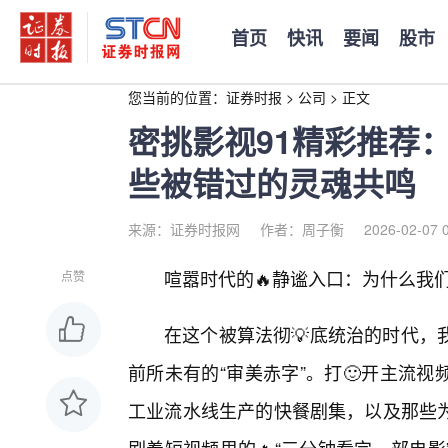
首页
快讯
要闻
股市
您当前的位置：
证券时报
>
公司
>
正文
密挑影视91精彩推荐
些被错过的灵魂共鸣
来源：证券时报网
作者：周子衡
2026-02-07 
喧嚣时代的🔥静谧入口：为什么我们
点赞
在这个被算法彻💡底统治的时代，
前所未有的“审美赤字”。打🙂开主流
工业流水线生产的快餐剧集，以及那些