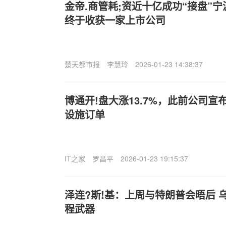
金帝.商管耗;资近十亿成功“接盘”
终于收获一家上市公司
楚天都市报
李慧玲
2026-01-23 14:38:37
博通开!盘大涨13.7%，此前公司宣布
设施订单
IT之家
罗昌平
2026-01-23 19:15:37
泽连?斯!基：上周与特朗普会晤后 
程武器