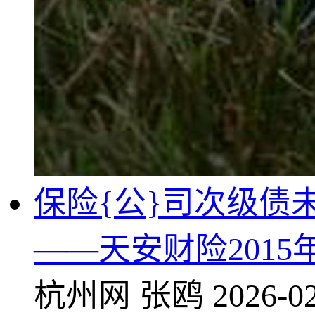
保险{公}司次级债
——天安财险201
杭州网
张鸥
2026-02