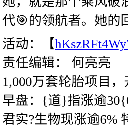
她，就是那个乘风破
代🎯的领航者。她
活动：【
hKszRFt4W
责任编辑： 何亮亮
1,000万套轮胎项目
早盘：{道}指涨逾30
君实?生物现涨逾6%