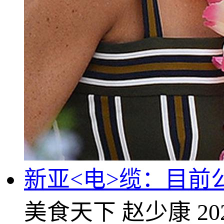
新亚<电>缆：目前
美食天下
赵少康
20