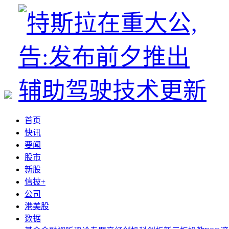
首页
快讯
要闻
股市
新股
信披+
公司
港美股
数据