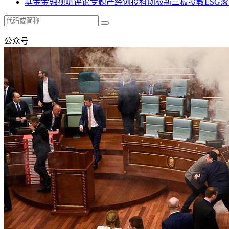
基金
金融
视听
评论
专题
产经
创投
科创板
新三板
投教
ESG
滚
公众号