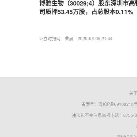
博雅生物（30029;4）股东深圳市
司质押53.45万股，占总股本0.11%
证券时报网
曹晨
2025-08-05 21:44
关
备案号：
粤ICP备09109218
违法和不良信息举报电话：0755-83