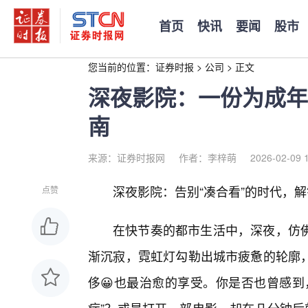
首页
快讯
要闻
股市
您当前的位置：
证券时报
>
公司
>
正文
深夜影院：一份为成年
南
来源：证券时报网
作者：李梓萌
2026-02-09 
深夜影院：告别“凑合看”的时代，
点赞
在快节奏的都市生活中，深夜，仿
渐沉寂，霓虹灯勾勒出城市疲惫的轮廓
侈😀也最治愈的享受。你是否也曾感到