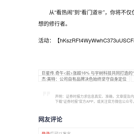
从“看热闹”到“看门道🌸”，你将
想的修行者。
活动：【
hKszRFt4WyWwhC373uUSCF
巨星传.奇午<前>涨超16% 与宇树科技共同打造
杰:美特：公司自有品牌决色始终坚守自身定位
声明：证券时报力求信息真实、准确，文章提及内
下载“证券时报”官方APP，或关注官方微信公众
网友评论
登录
后可以发言