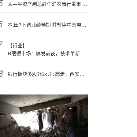
太—平资产副总辞任沪农商行董事 或触发会计核算方式调整
本,田?下调业绩预期 并暂停中国电动车推进计划
【行业】
R眼镜市场：爆发前夜，技术革新引领新机遇
银行板块多股?低<开>高走，西安银行涨超3%