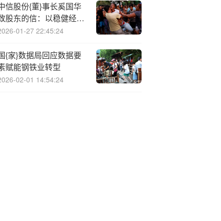
中信股份{董}事长奚国华
致股东的信：以稳健经营
应对变局挑战，以改革创
2026-01-27 22:45:24
新驱动转型跃迁
国{家}数据局回应数据要
素赋能钢铁业转型
2026-02-01 14:54:24