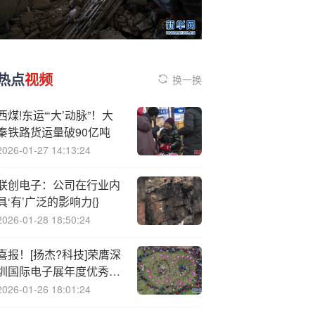
热点
视频
换一换
西煤!东运“‘大’动脉”！大
秦铁路货运量破90亿吨
2026-01-27 14:13:24
联创电子：公司在行业内
具‘有’广泛的影响力{}
2026-01-28 18:50:24
喜报！[扬杰?科技]荣膺深
圳国际电子展年度优秀功
率器件产品奖
2026-01-26 18:01:24