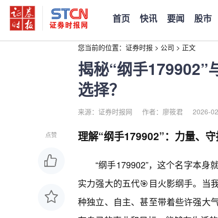
首页
快讯
要闻
股市
您当前的位置：
证券时报
>
公司
>
正文
揭秘“纲手179902”
选择？
来源：证券时报网
作者：廖筱君
2026-02
理解“纲手179902”：力量、
点赞
“纲手179902”，这个名字
实力强大的五代🎯目火影纲手。当
种独立、自主、甚至带着些许强大气