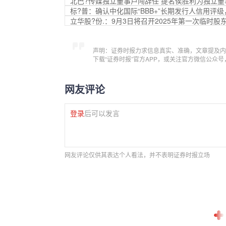
北巴?传媒独立董事卢闯辞任 提名侯胜利为独立董
标?普：确认中化国际“BBB+”长期发行人信用评级
立华股?份.：9月3日将召开2025年第一次临时股
声明：证券时报力求信息真实、准确，文章提及内
下载“证券时报”官方APP，或关注官方微信公众
网友评论
登录
后可以发言
网友评论仅供其表达个人看法，并不表明证券时报立场