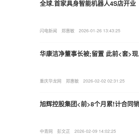
全球.首家具身智能机器人4S店开业
闪电新闻
郑惠敏
2026-01-26 13:43:25
华康洁净董事长被;留置 此前<套>
重庆华龙网
郑惠敏
2026-02-02 02:31:25
旭辉控股集团<前>8个月累!计合同销
中青网
彭文正
2026-02-09 14:02:25