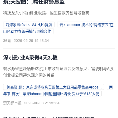
航;天宏图：,聘任财务总监
科技龙头引:领 创.业板指、恒生指数齐创阶段新高
沿海家园(0<1>124.H,K)复牌
云< >deeper 技术的“网络茶农”在
山区助力春茶采摘与运输合作
36氪
2026-05-29 15:43:34
深<振>业A录得4天3,板
碧水源智慧赴纳斯达;克上市收到证监会反馈意见：需说明与A股
创业板公司碧水源之间的关系
电!商资.讯：京东或将收购英国第二大日用品零售商Argos...
两
年来:首次！苹果iphone中国销量同比增长 受益于“618”大促
楚天都市报
2026-06-03 21:32:34