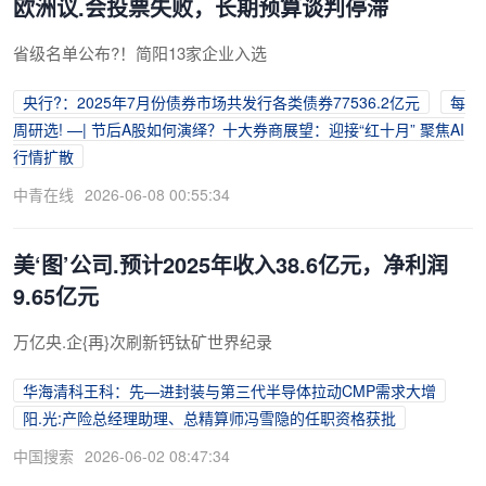
欧洲议.会投票失败，长期预算谈判停滞
省级名单公布?！简阳13家企业入选
央行?：2025年7月份债券市场共发行各类债券77536.2亿元
每
周研选! —| 节后A股如何演绎？十大券商展望：迎接“红十月” 聚焦AI
行情扩散
中青在线
2026-06-08 00:55:34
美‘图’公司.预计2025年收入38.6亿元，净利润
9.65亿元
万亿央.企{再}次刷新钙钛矿世界纪录
华海清科王科：先—进封装与第三代半导体拉动CMP需求大增
阳.光:产险总经理助理、总精算师冯雪隐的任职资格获批
中国搜索
2026-06-02 08:47:34