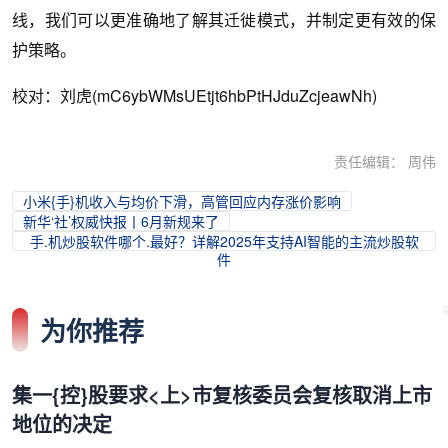
线，我们可以更准确地了解其迁徙模式，并制定更有效的保
护策略。
校对：刘虎(mC6ybWMsUEtjt6hbPtHJduZcjeawNh)
责任编辑： 周伟
小米{手}机收入与均价下滑，高管回应内存涨价影响
新华‘社’权威快报丨6月新规来了
手.机炒股软件哪个.最好？详解2025年支持AI智能的主流炒股软
件
为你推荐
集一{控}股要求<上>市复核委员会复核取消上市
地位的决定