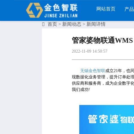
网站首页
产
首页
>
新闻动态
> 新闻详情
列
财工贸系列
分销系列
服装系列
管家婆物联通WMS 
RP
管家婆工贸PRO
管家婆分销ERP A8
管家婆服装DRP
2022-11-09 14:50:57
I
管家婆工贸M系列
管家婆分销ERP S3
管家婆服装net
煌
管家婆工贸ERP
管家婆分销ERP V3
管家婆服装SII
无锡金色智联
成立
21年，也
现数据化业务管理，提升订单处
版
管家婆财贸C系列
管家婆分销ERP V1
管家婆服装普及
供应商和服务商，
成为
企业数字
我们成功!
版
管家婆财贸双全
管家婆D9 SAAS
管家婆ishop SAA
柜
管家婆财务版