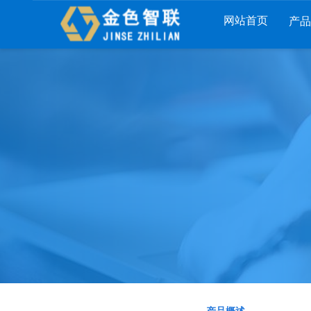
网站首页
产
列
财工贸系列
分销系列
服装系列
RP
管家婆工贸PRO
管家婆分销ERP A8
管家婆服装DRP
I
管家婆工贸M系列
管家婆分销ERP S3
管家婆服装net
煌
管家婆工贸ERP
管家婆分销ERP V3
管家婆服装SII
版
管家婆财贸C系列
管家婆分销ERP V1
管家婆服装普及
版
管家婆财贸双全
管家婆D9 SAAS
管家婆ishop SAA
柜
管家婆财务版