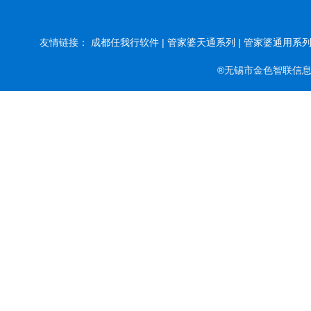
友情链接：
成都任我行软件 |
管家婆天通系列 |
管家婆通用系列 
®无锡市金色智联信息系统有