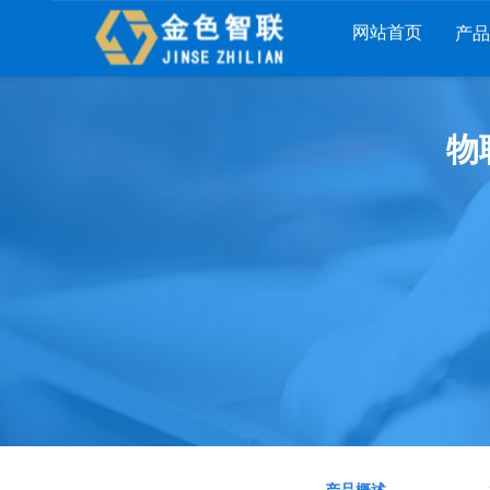
网站首页
产
列
财工贸系列
分销系列
服装系列
物
RP
管家婆工贸PRO
管家婆分销ERP A8
管家婆服装DRP
I
管家婆工贸M系列
管家婆分销ERP S3
管家婆服装net
煌
管家婆工贸ERP
管家婆分销ERP V3
管家婆服装SII
版
管家婆财贸C系列
管家婆分销ERP V1
管家婆服装普及
版
管家婆财贸双全
管家婆D9 SAAS
管家婆ishop SAA
柜
管家婆财务版