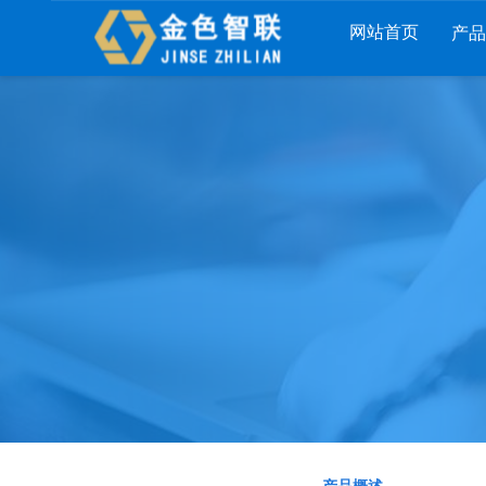
网站首页
产
列
财工贸系列
分销系列
服装系列
RP
管家婆工贸PRO
管家婆分销ERP A8
管家婆服装DRP
I
管家婆工贸M系列
管家婆分销ERP S3
管家婆服装net
煌
管家婆工贸ERP
管家婆分销ERP V3
管家婆服装SII
版
管家婆财贸C系列
管家婆分销ERP V1
管家婆服装普及
版
管家婆财贸双全
管家婆D9 SAAS
管家婆ishop SAA
柜
管家婆财务版