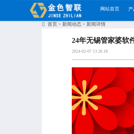
网站首页
产
首页
>
新闻动态
> 新闻详情
系列
财工贸系列
分销系列
服装系列
24年无锡管家婆软
ERP
管家婆工贸PRO
管家婆分销ERP A8
管家婆服装DR
2024-02-07 13:26:18
II
管家婆工贸M系列
管家婆分销ERP S3
管家婆服装net
辉煌
管家婆工贸ERP
管家婆分销ERP V3
管家婆服装SII
及版
管家婆财贸C系列
管家婆分销ERP V1
管家婆服装普
普版
管家婆财贸双全
管家婆D9 SAAS
管家婆ishop S
掌柜
管家婆财务版